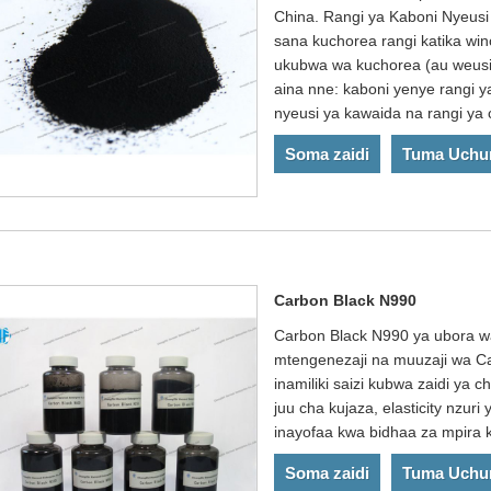
China. Rangi ya Kaboni Nyeusi
sana kuchorea rangi katika wino
ukubwa wa kuchorea (au weusi
aina nne: kaboni yenye rangi ya
nyeusi ya kawaida na rangi ya 
Soma zaidi
Tuma Uchu
Carbon Black N990
Carbon Black N990 ya ubora wa 
mtengenezaji na muuzaji wa C
inamiliki saizi kubwa zaidi ya 
juu cha kujaza, elasticity nzu
inayofaa kwa bidhaa za mpira 
Soma zaidi
Tuma Uchu