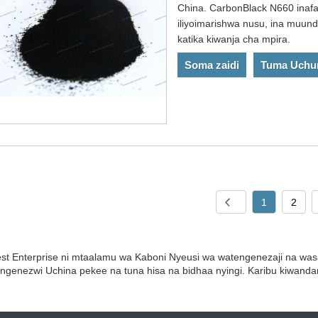
China. CarbonBlack N660 inafaa
iliyoimarishwa nusu, ina muund
katika kiwanja cha mpira.
Soma zaidi
Tuma Uchu
1
2
st Enterprise ni mtaalamu wa Kaboni Nyeusi wa watengenezaji na was
ngenezwi Uchina pekee na tuna hisa na bidhaa nyingi. Karibu kiwanda