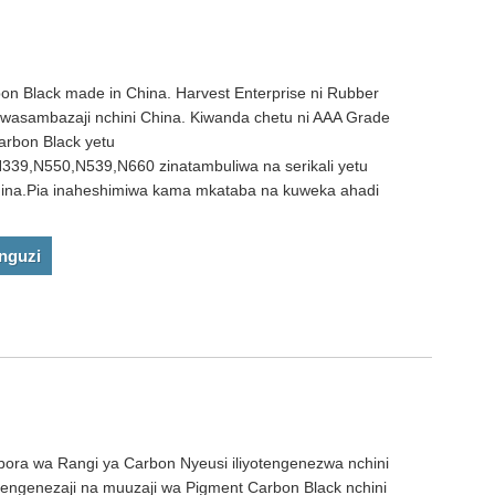
bon Black made in China. Harvest Enterprise ni Rubber
wasambazaji nchini China. Kiwanda chetu ni AAA Grade
arbon Black yetu
39,N550,N539,N660 zinatambuliwa na serikali yetu
hina.Pia inaheshimiwa kama mkataba na kuweka ahadi
nguzi
ora wa Rangi ya Carbon Nyeusi iliyotengenezwa nchini
mtengenezaji na muuzaji wa Pigment Carbon Black nchini