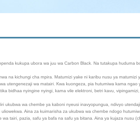
ependa kukupa ubora wa juu wa Carbon Black. Na tutakupa huduma bor
hwa na kichungi cha mpira. Matumizi yake ni karibu nusu ya matumizi
wa utengenezaji wa matairi. Kwa kuongeza, pia hutumiwa kama ngao ya
ika bidhaa nyingine nyingi, kama vile elektroni, betri kavu, vipingamizi,
iri ukubwa wa chembe ya kaboni nyeusi inavyopungua, ndivyo utendaj
ni uliowekwa. Aina za kuimarisha za ukubwa wa chembe ndogo hutumiwa h
a tairi, pazia, safu ya bafa na safu ya bitana. Aina ya kujaza nusu (c