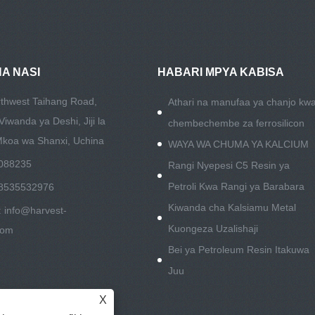
A NASI
HABARI MPYA KABISA
thwest Taihang Road,
Athari na manufaa ya chanjo kw
iwanda ya Deshi, Jiji la
chembechembe za ferrosilicon
Mkoa wa Shanxi, Uchina
WAYA WA CHUMA YA KALCIUM
088235
Rangi Nyepesi C5 Resin ya
Petroli Kwa Rangi ya Barabara
8535532976
Kiwanda cha Kalsiamu Metal
:
info@harvest-
Kuongeza Uzalishaji
com
Bei ya Petroleum Resin Itakuwa
Juu
X