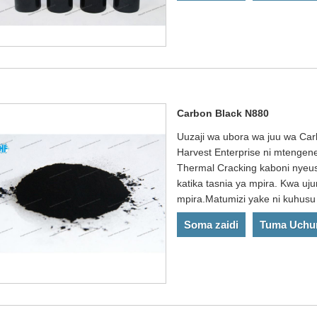
Carbon Black N880
Uuzaji wa ubora wa juu wa Car
Harvest Enterprise ni mtengen
Thermal Cracking kaboni nyeusi
katika tasnia ya mpira. Kwa uj
mpira.Matumizi yake ni kuhusu
Soma zaidi
Tuma Uchu