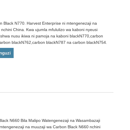
n Black N770. Harvest Enterprise ni mtengenezaji na
nchini China. Kwa ujumla mfululizo wa kaboni nyeusi
rishwa nusu ikiwa ni pamoja na kaboni blackN770,carbon
arbon blackN762,carbon blackN787 na carbon blackN754.
nguzi
Black N660 Bila Malipo Watengenezaji na Wasambazaji
i mtengenezaji na muuzaji wa Carbon Black N660 nchini