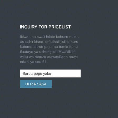
INQUIRY FOR PRICELIST
Ikiwa una swali lolote kuhusu nukuu
a
au ushirikiano, tafadhali jisikie huru
kutuma barua pepe au tumia fomu
ifuatayo ya uchunguzi. Mwakilishi
wetu wa mauzo atawasiliana nawe
ndani ya saa 24.