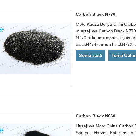
Carbon Black N770
Moto Kuuza Bei ya Chini Carbo
muuzaji wa Carbon Black N770 
N770 ni kaboni nyeusi iliyoima
blackN774,carbon blackN772,c
Soma zaidi
Tuma Uchu
Carbon Black N660
Uuzaji wa Moto China Carbon 
Sampuli. Harvest Enterprise n