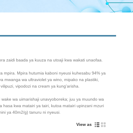
a zaidi baada ya kuuza na utoaji kwa wakati unaofaa.
 ya mpira. Mpira hutumia kaboni nyeusi kuhesabu 94% ya
 mwanga wa ultraviolet ya wino, mipako na plastiki,
 vilipuzi, vipodozi na cream ya kung'arisha.
i wake wa uimarishaji unavyoboreka; juu ya muundo wa
asa kwa matairi ya tairi, kutoa matairi upinzani mzuri
hini ya 40m2/g) tanuru ni nyeusi.
View as