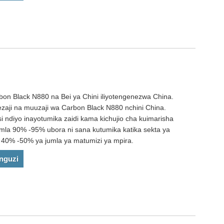
bon Black N880 na Bei ya Chini iliyotengenezwa China.
ezaji na muuzaji wa Carbon Black N880 nchini China.
 ndiyo inayotumika zaidi kama kichujio cha kuimarisha
umla 90% -95% ubora ni sana kutumika katika sekta ya
 40% -50% ya jumla ya matumizi ya mpira.
nguzi