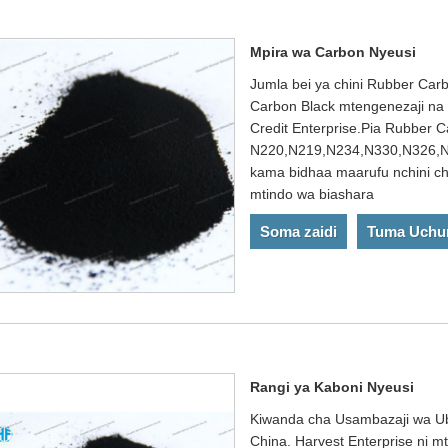
Mpira wa Carbon Nyeusi
Jumla bei ya chini Rubber Car
Carbon Black mtengenezaji na 
Credit Enterprise.Pia Rubber C
N220,N219,N234,N330,N326,N3
kama bidhaa maarufu nchini c
mtindo wa biashara
Soma zaidi
Tuma Uchu
Rangi ya Kaboni Nyeusi
Kiwanda cha Usambazaji wa Ub
China. Harvest Enterprise ni 