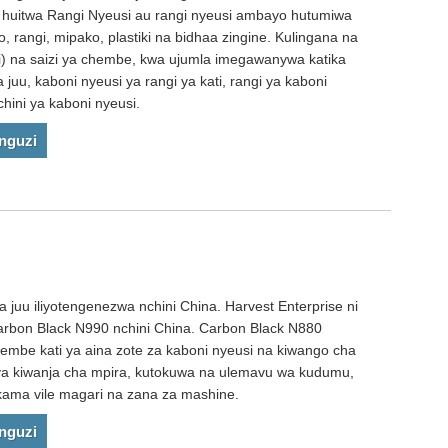
 huitwa Rangi Nyeusi au rangi nyeusi ambayo hutumiwa
, rangi, mipako, plastiki na bidhaa zingine. Kulingana na
) na saizi ya chembe, kwa ujumla imegawanywa katika
 juu, kaboni nyeusi ya rangi ya kati, rangi ya kaboni
chini ya kaboni nyeusi.
nguzi
juu iliyotengenezwa nchini China. Harvest Enterprise ni
arbon Black N990 nchini China. Carbon Black N880
chembe kati ya aina zote za kaboni nyeusi na kiwango cha
ri ya kiwanja cha mpira, kutokuwa na ulemavu wa kudumu,
kama vile magari na zana za mashine.
nguzi