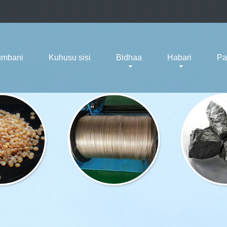
umbani
Kuhusu sisi
Bidhaa
Habari
Pa