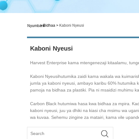
>
Bidhaa
>
Kaboni Nyeusi
Nyumbani
Kaboni Nyeusi
Harvest Enterprise kama mtengenezaji kitaalamu, tung
Kaboni Nyeusi
hutumika zaidi kama wakala wa kuimaris
jumla ya kaboni nyeusi, ambayo karibu 60% hutumika k
pamoja na bidhaa za plastiki. Pia ni msaidizi muhimu kat
Carbon Black hutumiwa hasa kwa bidhaa za mpira. Kad
kaboni nyeusi, juu ya dhiki na kiasi cha msimu wa uga
wa kuvaa. Sehemu zingine za matairi, kama vile upande w