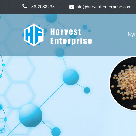
+86-2088235
info@harvest-enterprise.com
Ny