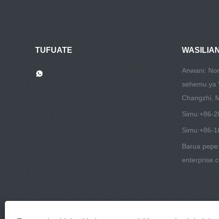
TUFUATE
WASILIAN
Anwani: Nor
sehemu ya V
Changzhi, 
Simu:
+86-2
Simu:
+86-1
Barua pepe
enterprise.