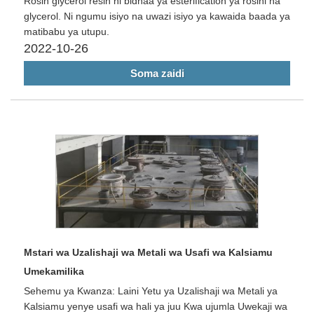
Rosin glycerol resin ni bidhaa ya esterification ya rosini na
glycerol. Ni ngumu isiyo na uwazi isiyo ya kawaida baada ya
matibabu ya utupu.
2022-10-26
Soma zaidi
Mstari wa Uzalishaji wa Metali wa Usafi wa Kalsiamu
Umekamilika
Sehemu ya Kwanza: Laini Yetu ya Uzalishaji wa Metali ya
Kalsiamu yenye usafi wa hali ya juu Kwa ujumla Uwekaji wa