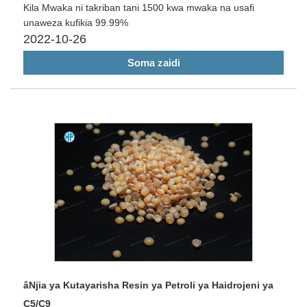
Kila Mwaka ni takriban tani 1500 kwa mwaka na usafi
unaweza kufikia 99.99%
2022-10-26
Soma zaidi
âNjia ya Kutayarisha Resin ya Petroli ya Haidrojeni ya
C5/C9