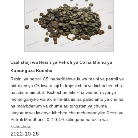
Uzalishaji wa Resin ya Petroli ya C5 na Mbinu ya
Kupunguza Kuosha
Resini ya petroli C5 inabadilishwa kuwa resini ya petroli ya
hidrojeni ya C5 kwa utiaji hidrojeni chini ya kichocheo cha
paladium bimetali. Kichocheo hiki kina vibebea vyenye
mchanganyiko wa alumina-titania na paladiamu ya chuma
na molybdenum ya chuma au tungsten ya chuma
inayoauniwa kwenye kibebea cha mchanganyiko;Resin ya
Petroli Maudhui ni 0.2-0.4% kulingana na uzito wa
kichocheo;
2022-10-26