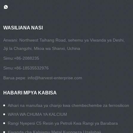
WASILIANA NASI
Anwani: Northwest Taihang Road, sehemu ya Viwanda ya Deshi,
Jiji la Changzhi, Mkoa wa Shanxi, Uchina
Simu:
+86-2088235
Simu:
+86-18535532976
Barua pepe:
info@harvest-enterprise.com
HABARI MPYA KABISA
Athari na manufaa ya chanjo kwa chembechembe za ferrosilicon
WAYA WA CHUMA YA KALCIUM
Rangi Nyepesi C5 Resin ya Petroli Kwa Rangi ya Barabara
Kiwanda cha Kalsiamu Metal Kuongeza Uzalishaji