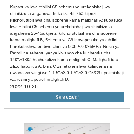
Kupasuka kwa ethilini C5 sehemu ya urekebishaji wa
shinikizo la angahewa hukatiza 45-75â kijenzi
kilichorutubishwa cha isoprene kama malighafi A; kupasuka
kwa ethilini C5 sehemu ya urekebishaji wa shinikizo la
angahewa 25-45â kijenzi kilichorutubishwa cha isoprene
kama malighafi B; Sehemu ya C9 inayopasuka ya ethilini
hurekebishwa ombwe chini ya 0.08ï½0.095MPa, Resin ya
Petroli na sehemu yenye kiwango cha kuchemka cha
140ï½180â huchukuliwa kama malighafi C. Malighafi tatu
zilizo hapo juu A, B na C zimetayarishwa kulingana na
uwiano wa wingi wa 1:1.5ï½3.0:1.5ï½3.0 C5/C9 upolimishaji
wa resini ya petroli malighafi D;
2022-10-26
Soma zaidi