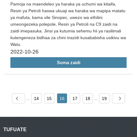
Pamoja na maendeleo ya haraka ya uchumi wa kitaifa,
Resin ya Petroli haswa ukuaji wa haraka wa mapipa matatu
ya mafuta, kama vile Sinopec, uwezo wa ethilini
umeongezeka polepole, Resin ya Petroli na C9 zaidi na
zaidi imepasuka. Jinsi ya kutumia sehemu hii ya rasilimali
kutengeneza bidhaa za chini inazidi kusababisha usikivu wa
Watu.
2022-10-26
Soma zaidi
...
14
15
16
17
18
...
19
TUFUATE