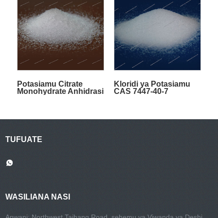
Potasiamu Citrate
Kloridi ya Potasiamu
Monohydrate Anhidrasi
CAS 7447-40-7
CAS 6100-05-6 CAS
866-84-2
TUFUATE
WASILIANA NASI
Anwani: Northwest Taihang Road, sehemu ya Viwanda ya Deshi,