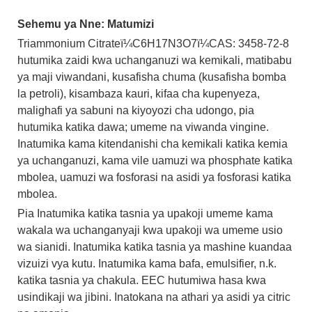
Sehemu ya Nne: Matumizi
Triammonium Citrateï¼C6H17N3O7ï¼CAS: 3458-72-8
hutumika zaidi kwa uchanganuzi wa kemikali, matibabu
ya maji viwandani, kusafisha chuma (kusafisha bomba
la petroli), kisambaza kauri, kifaa cha kupenyeza,
malighafi ya sabuni na kiyoyozi cha udongo, pia
hutumika katika dawa; umeme na viwanda vingine.
Inatumika kama kitendanishi cha kemikali katika kemia
ya uchanganuzi, kama vile uamuzi wa phosphate katika
mbolea, uamuzi wa fosforasi na asidi ya fosforasi katika
mbolea.
Pia Inatumika katika tasnia ya upakoji umeme kama
wakala wa uchanganyaji kwa upakoji wa umeme usio
wa sianidi. Inatumika katika tasnia ya mashine kuandaa
vizuizi vya kutu. Inatumika kama bafa, emulsifier, n.k.
katika tasnia ya chakula. EEC hutumiwa hasa kwa
usindikaji wa jibini. Inatokana na athari ya asidi ya citric