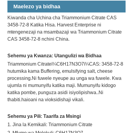
Maelezo ya bidhaa
Kiwanda cha Uchina cha Triammonium Citrate CAS
3458-72-8 Katika Hisa. Harvest Enterprise ni
mtengenezaji na msambazaji wa Triammonium Citrate
CAS 3458-72-8 nchini China.
Sehemu ya Kwanza: Utangulizi wa Bidhaa
Triammonium Citrateï¼C6H17N3O7ï¼CAS: 3458-72-8
hutumika kama Buffering, emulsifying salt, cheese
processing.Ni fuwele nyeupe au unga wa fuwele. Kwa
ujumla ni mumunyifu katika maji. Mumunyifu kidogo
katika pombe, punguza asidi isiyolipishwa..Ni
thabiti.haioani na vioksidishaji vikali.
Sehemu ya Pili: Taarifa za Msingi
1. Jina la Kemikali: Triammonium Citrate
2. Mfumo wa Molekuli: C6H17N3O7