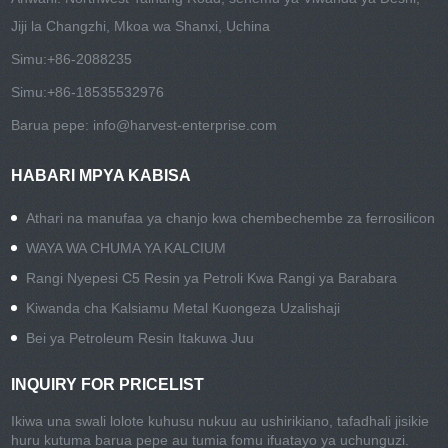
Jiji la Changzhi, Mkoa wa Shanxi, Uchina
Simu:
+86-2088235
Simu:
+86-18535532976
Barua pepe:
info@harvest-enterprise.com
HABARI MPYA KABISA
Athari na manufaa ya chanjo kwa chembechembe za ferrosilicon
WAYA WA CHUMA YA KALCIUM
Rangi Nyepesi C5 Resin ya Petroli Kwa Rangi ya Barabara
Kiwanda cha Kalsiamu Metal Kuongeza Uzalishaji
Bei ya Petroleum Resin Itakuwa Juu
INQUIRY FOR PRICELIST
Ikiwa una swali lolote kuhusu nukuu au ushirikiano, tafadhali jisikie
huru kutuma barua pepe au tumia fomu ifuatayo ya uchunguzi.