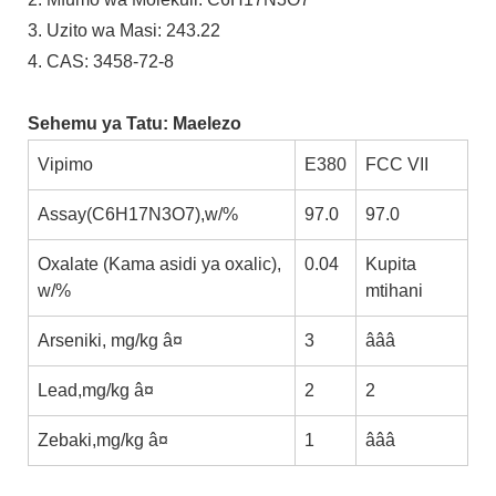
3. Uzito wa Masi: 243.22
4. CAS: 3458-72-8
Sehemu ya Tatu: Maelezo
Vipimo
E380
FCC VII
Assay(C6H17N3O7),w/%
97.0
97.0
Oxalate (Kama asidi ya oxalic),
0.04
Kupita
w/%
mtihani
Arseniki, mg/kg â¤
3
âââ
Lead,mg/kg â¤
2
2
Zebaki,mg/kg â¤
1
âââ