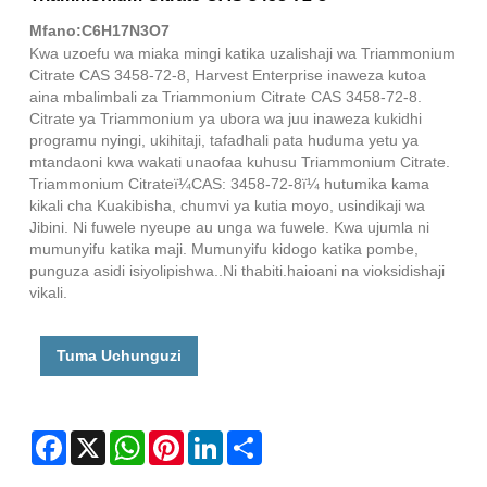
Mfano:C6H17N3O7
Kwa uzoefu wa miaka mingi katika uzalishaji wa Triammonium
Citrate CAS 3458-72-8, Harvest Enterprise inaweza kutoa
aina mbalimbali za Triammonium Citrate CAS 3458-72-8.
Citrate ya Triammonium ya ubora wa juu inaweza kukidhi
programu nyingi, ukihitaji, tafadhali pata huduma yetu ya
mtandaoni kwa wakati unaofaa kuhusu Triammonium Citrate.
Triammonium Citrateï¼CAS: 3458-72-8ï¼ hutumika kama
kikali cha Kuakibisha, chumvi ya kutia moyo, usindikaji wa
Jibini. Ni fuwele nyeupe au unga wa fuwele. Kwa ujumla ni
mumunyifu katika maji. Mumunyifu kidogo katika pombe,
punguza asidi isiyolipishwa..Ni thabiti.haioani na vioksidishaji
vikali.
Tuma Uchunguzi
Facebook
X
WhatsApp
Pinterest
LinkedIn
Share